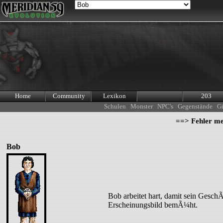
Home
Community
Lexikon
203
Schulen
Monster
NPC's
Gegenstände
Gi
==> Fehler m
Bob
Bob arbeitet hart, damit sein GeschÃ¤
Erscheinungsbild bemÃ¼ht.