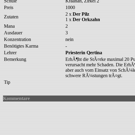
Schule
Kraanan, Zirkel 2
Preis
1000
2 x
Der Pilz
Zutaten
1 x
Der Orkzahn
Mana
2
Ausdauer
3
Konzentration
nein
Benötigtes Karma
-
Lehrer
Priesterin Qertina
Bemerkung
ErhÃ¶ht die StÃ¤rke maximal 20 Pu
verursacht mehr Schaden. Die ErhÃ
aber auch vom Einsatz von SchÃ¼ler
schwere RÃ¼stungen trÃ¤gt.
Tip
Kommentare