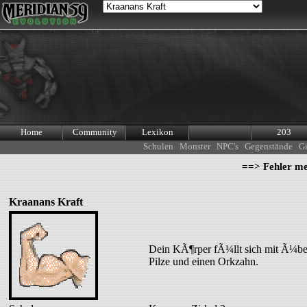
Home
Community
Lexikon
203
Schulen
Monster
NPC's
Gegenstände
Gi
==> Fehler m
Kraanans Kraft
Dein KÃ¶rper fÃ¼llt sich mit Ã¼be
Pilze und einen Orkzahn.